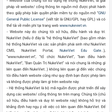
- Website của chúng tôi sử dụng hệ thống NukeViet, là giải
pháp về website/ cổng thông tin nguồn mở được phát hành
theo giấy phép bản quyền phần mềm tự do nguồn mở “
GNU
General Public License
” (viết tắt là GNU/GPL hay GPL) và có
thể tải về miễn phí tại trang web
www.nukeviet.vn
.
- Website này do chúng tôi sở hữu, điều hành và duy trì.
NukeViet (hiểu ở đây là “hệ thống NukeViet” (bao gồm nhân
hệ thống NukeViet và các sản phẩm phái sinh như NukeViet
CMS, NukeViet Portal,
NukeViet Edu Gate
...),
“www.nukeviet.vn”, “tổ chức NukeViet”, “ban điều hành
NukeViet”, "Ban Quản Trị NukeViet" và nói chung là những gì
liên quan đến NukeViet...) không liên quan gì đến việc chúng
tôi điều hành website cũng như quy định bạn được phép làm
và không được phép làm gì trên website này.
- Hệ thống NukeViet là bộ mã nguồn được phát triển để xây
dựng các website/ cổng thông tin trên mạng. Chúng tôi (chủ
sở hữu, điều hành và duy trì website này) không hỗ trợ và
khẳng định hay ngụ ý về việc có liên quan đến NukeViet. Để