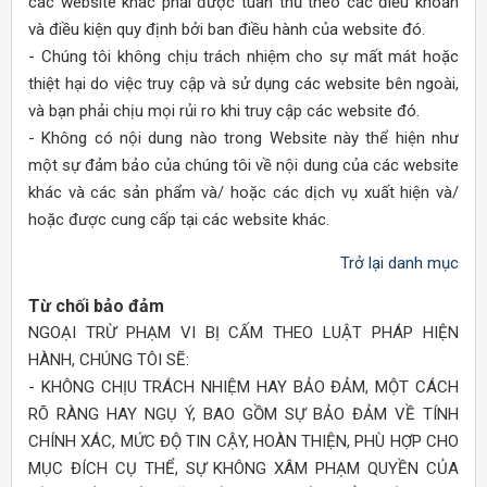
các website khác phải được tuân thủ theo các điều khoản
và điều kiện quy định bởi ban điều hành của website đó.
- Chúng tôi không chịu trách nhiệm cho sự mất mát hoặc
thiệt hại do việc truy cập và sử dụng các website bên ngoài,
và bạn phải chịu mọi rủi ro khi truy cập các website đó.
- Không có nội dung nào trong Website này thể hiện như
một sự đảm bảo của chúng tôi về nội dung của các website
khác và các sản phẩm và/ hoặc các dịch vụ xuất hiện và/
hoặc được cung cấp tại các website khác.
Trở lại danh mục
Từ chối bảo đảm
NGOẠI TRỪ PHẠM VI BỊ CẤM THEO LUẬT PHÁP HIỆN
HÀNH, CHÚNG TÔI SẼ:
- KHÔNG CHỊU TRÁCH NHIỆM HAY BẢO ĐẢM, MỘT CÁCH
RÕ RÀNG HAY NGỤ Ý, BAO GỒM SỰ BẢO ĐẢM VỀ TÍNH
CHÍNH XÁC, MỨC ĐỘ TIN CẬY, HOÀN THIỆN, PHÙ HỢP CHO
MỤC ĐÍCH CỤ THỂ, SỰ KHÔNG XÂM PHẠM QUYỀN CỦA