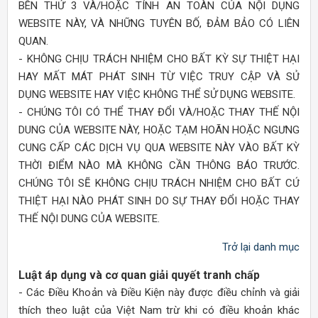
BÊN THỨ 3 VÀ/HOẶC TÍNH AN TOÀN CỦA NỘI DỤNG
WEBSITE NÀY, VÀ NHỮNG TUYÊN BỐ, ĐẢM BẢO CÓ LIÊN
QUAN.
- KHÔNG CHỊU TRÁCH NHIỆM CHO BẤT KỲ SỰ THIỆT HẠI
HAY MẤT MÁT PHÁT SINH TỪ VIỆC TRUY CẬP VÀ SỬ
DỤNG WEBSITE HAY VIỆC KHÔNG THỂ SỬ DỤNG WEBSITE.
- CHÚNG TÔI CÓ THỂ THAY ĐỔI VÀ/HOẶC THAY THẾ NỘI
DUNG CỦA WEBSITE NÀY, HOẶC TẠM HOÃN HOẶC NGƯNG
CUNG CẤP CÁC DỊCH VỤ QUA WEBSITE NÀY VÀO BẤT KỲ
THỜI ĐIỂM NÀO MÀ KHÔNG CẦN THÔNG BÁO TRƯỚC.
CHÚNG TÔI SẼ KHÔNG CHỊU TRÁCH NHIỆM CHO BẤT CỨ
THIỆT HẠI NÀO PHÁT SINH DO SỰ THAY ĐỔI HOẶC THAY
THẾ NỘI DUNG CỦA WEBSITE.
Trở lại danh mục
Luật áp dụng và cơ quan giải quyết tranh chấp
- Các Điều Khoản và Điều Kiện này được điều chỉnh và giải
thích theo luật của Việt Nam trừ khi có điều khoản khác