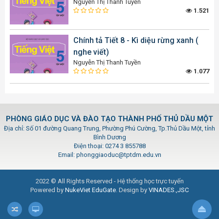
Nguyễn Thị Thanh Tuyền
1.521
Chính tả Tiết 8 - Kì diệu rừng xanh (
nghe viết)
Nguyễn Thị Thanh Tuyền
1.077
PHÒNG GIÁO DỤC VÀ ĐÀO TẠO THÀNH PHỐ THỦ DẦU MỘT
Địa chỉ: Số 01 đường Quang Trung, Phường Phú Cường, Tp.Thủ Dầu Một, tỉnh
Bình Dương
Điện thoại: 0274 3 855788
Email: phonggiaoduc@tptdm.edu.vn
2022 © All Rights Reserved - Hệ thống học trực tuyến
Powered by
NukeViet EduGate
. Design by
VINADES.,JSC