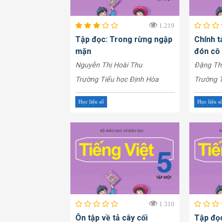
1.219
Tập đọc: Trong rừng ngập
Chính t
mặn
đón cô
Nguyễn Thị Hoài Thu
Đặng Th
Trường Tiểu học Định Hòa
Trường T
Học liệu số
Học liệu s
1.310
Ôn tập về tả cây cối
Tập đọc