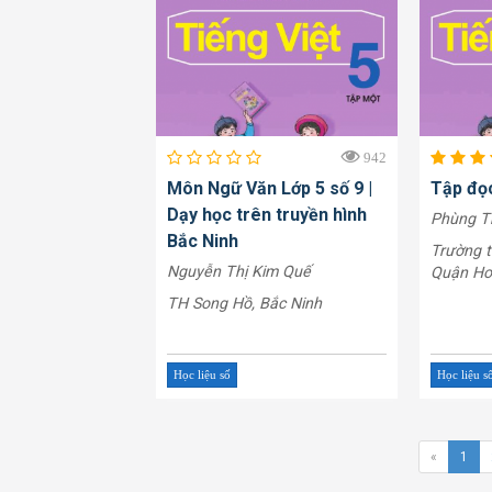
942
Môn Ngữ Văn Lớp 5 số 9 |
Tập đọ
Dạy học trên truyền hình
Phùng T
Bắc Ninh
Trường t
Nguyễn Thị Kim Quế
Quận Ho
TH Song Hồ, Bắc Ninh
Học liệu số
Học liệu s
«
1