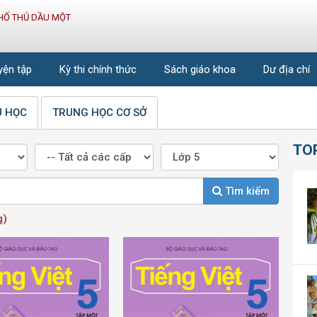
HỐ THỦ DẦU MỘT
uyện tập
Kỳ thi chính thức
Sách giáo khoa
Dư địa chí
U HỌC
TRUNG HỌC CƠ SỞ
TO
Tìm kiếm
g)