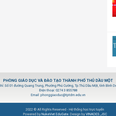
PHÒNG GIÁO DỤC VÀ ĐÀO TẠO THÀNH PHỐ THỦ DẦU MỘT
chỉ: Số 01 đường Quang Trung, Phường Phú Cường, Tp.Thủ Dầu Một, tỉnh Bình 
Điện thoại: 0274 3 855788
Email: phonggiaoduc@tptdm.edu.vn
2022 © All Rights Reserved - Hệ thống học trực tuyến
Powered by
NukeViet EduGate
. Design by
VINADES.,JSC