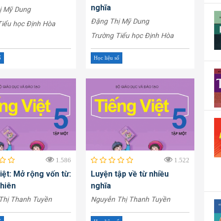
nghĩa
ị Mỹ Dung
Đặng Thị Mỹ Dung
iểu học Định Hòa
Trường Tiểu học Định Hòa
ố
Học liệu số
1.586
1.522
iệt: Mở rộng vốn từ:
Luyện tập về từ nhiều
hiên
nghĩa
Thị Thanh Tuyền
Nguyễn Thị Thanh Tuyền