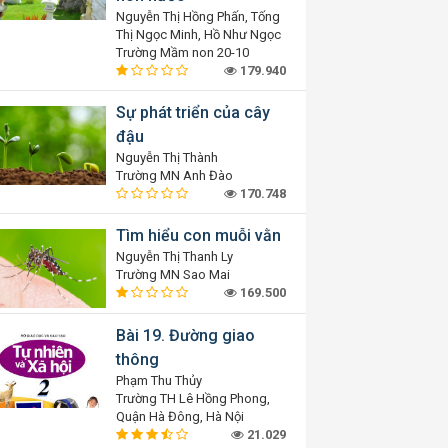
Nguyễn Thị Hồng Phấn, Tống
Thị Ngọc Minh, Hồ Như Ngọc
Trường Mầm non 20-10
179.940
Sự phát triển của cây
đậu
Nguyễn Thị Thành
Trường MN Anh Đào
170.748
Tìm hiểu con muỗi vằn
Nguyễn Thị Thanh Ly
Trường MN Sao Mai
169.500
Bài 19. Đường giao
thông
Phạm Thu Thủy
Trường TH Lê Hồng Phong,
Quận Hà Đông, Hà Nội
21.029