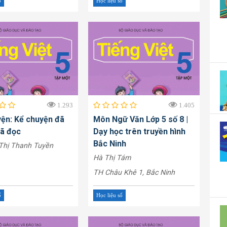
ố
Học liệu số
1.293
1.405
ện: Kể chuyện đã
Môn Ngữ Văn Lớp 5 số 8 |
đã đọc
Dạy học trên truyền hình
Bắc Ninh
Thị Thanh Tuyền
Hà Thị Tám
TH Châu Khê 1, Bắc Ninh
ố
Học liệu số