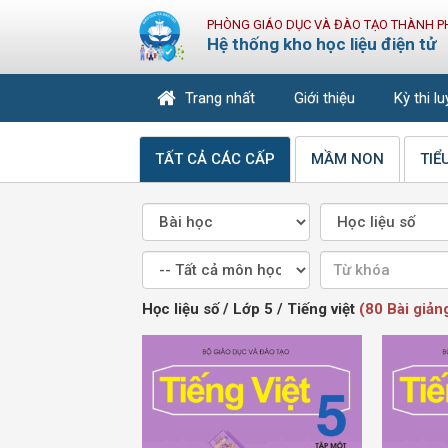
PHÒNG GIÁO DỤC VÀ ĐÀO TẠO THÀNH P
Hệ thống kho học liệu điện tử
Trang nhất
Giới thiệu
Kỳ thi l
TẤT CẢ CÁC CẤP
MẦM NON
TIỂ
Học liệu số / Lớp 5 / Tiếng việt
(80 Bài giản