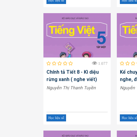
Học liệu số
Học liệu s
1.077
Chính tả Tiết 8 - Kì diệu
Kể chuy
rừng xanh ( nghe viết)
nghe, 
Nguyễn Thị Thanh Tuyền
Nguyễn 
Học liệu số
Học liệu s