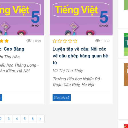
1.059
1.032
c: Cao Bằng
Luyện tập về câu: Nối các
vế câu ghép bằng quan hệ
hị Thu Hòa
từ
iểu học Thăng Long -
Vũ Thị Thu Thủy
àn Kiếm, Hà Nội
Trường tiểu học Nghĩa Đô -
Quận Cầu Giấy, Hà Nội
ố
Học liệu số
2
3
4
5
6
»