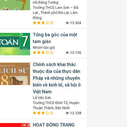
Hồ Đăng Tường
Trường THCS Lam Sơn – Đà
Lạt., Thành phố Đà Lạt, Lâm
Đồng
13.924
Tổng ba góc của một
tam giác
Nhóm tác giả
13.135
Chính sách khai thác
thuộc địa của thực dân
Pháp và những chuyển
biến về kinh tế, xã hội ở
Việt Nam
Lê Văn Sơn
Trường THCS Đình Tổ, Huyện
Thuận Thành, Bắc Ninh
12.158
HOẠT ĐỘNG TRANG