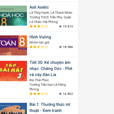
Axit Axetic
Lê Thúy Hạnh, Lê Thanh Nhàn
Trường THCS Trần Phú, Quận
Lê Chân, Hải Phòng
19.413
Hình Vuông
Nhóm tác giả
18.986
Tiết 30: Kể chuyện âm
nhạc: Chàng Oóc - Phê
và cây đàn Lia
Bùi Thái Phúc
Trường Tiểu học Lê Hồng
Phong
16.852
Bài 1: Thường thức mĩ
thuật - Xem tranh