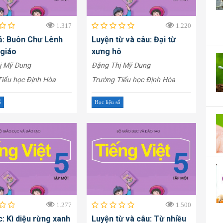
1.317
1.220
ả: Buôn Chư Lênh
Luyện từ và câu: Đại từ
 giáo
xưng hô
ị Mỹ Dung
Đặng Thị Mỹ Dung
iểu học Định Hòa
Trường Tiểu học Định Hòa
ố
Học liệu số
1.277
1.500
: Kì diệu rừng xanh
Luyện từ và câu: Từ nhiều