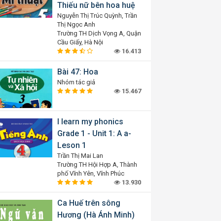
Thiếu nữ bên hoa huệ
Nguyễn Thị Trúc Quỳnh, Trần
Thị Ngọc Anh
Trường TH Dịch Vọng A, Quận
Cầu Giấy, Hà Nội
16.413
Bài 47: Hoa
Nhóm tác giả
15.467
I learn my phonics
Grade 1 - Unit 1: A a-
Leson 1
Trần Thị Mai Lan
Trường TH Hội Hợp A, Thành
phố Vĩnh Yên, Vĩnh Phúc
13.930
Ca Huế trên sông
Hương (Hà Ánh Minh)