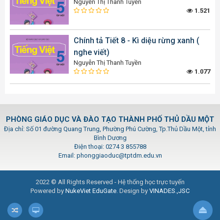
Nguyễn Thị Thanh Tuyền
1.521
Chính tả Tiết 8 - Kì diệu rừng xanh (
nghe viết)
Nguyễn Thị Thanh Tuyền
1.077
PHÒNG GIÁO DỤC VÀ ĐÀO TẠO THÀNH PHỐ THỦ DẦU MỘT
Địa chỉ: Số 01 đường Quang Trung, Phường Phú Cường, Tp.Thủ Dầu Một, tỉnh
Bình Dương
Điện thoại: 0274 3 855788
Email: phonggiaoduc@tptdm.edu.vn
2022 © All Rights Reserved - Hệ thống học trực tuyến
Powered by
NukeViet EduGate
. Design by
VINADES.,JSC