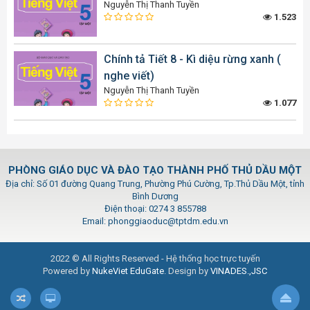
Nguyễn Thị Thanh Tuyền
1.523
Chính tả Tiết 8 - Kì diệu rừng xanh (
nghe viết)
Nguyễn Thị Thanh Tuyền
1.077
PHÒNG GIÁO DỤC VÀ ĐÀO TẠO THÀNH PHỐ THỦ DẦU MỘT
Địa chỉ: Số 01 đường Quang Trung, Phường Phú Cường, Tp.Thủ Dầu Một, tỉnh
Bình Dương
Điện thoại: 0274 3 855788
Email: phonggiaoduc@tptdm.edu.vn
2022 © All Rights Reserved - Hệ thống học trực tuyến
Powered by
NukeViet EduGate
. Design by
VINADES.,JSC