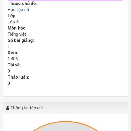
Thuộc chủ đề:
Học liệu số
Lớp:
Lớp 5
Môn học:
Tiếng việt
Số bài giảng:
1
Xem:
1.406
Tải về:
0
Thảo luận:
0
Thông tin tác giả