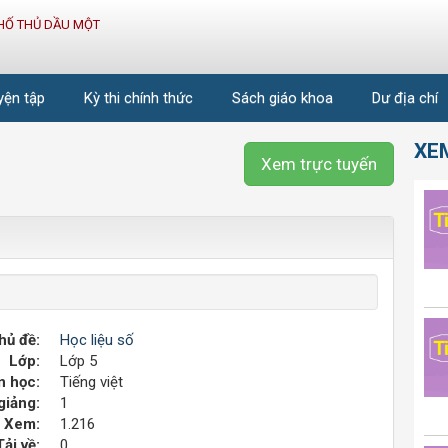
HỐ THỦ DẦU MỘT
uyện tập
Kỳ thi chính thức
Sách giáo khoa
Dư địa chí
XE
Xem trực tuyến
hủ đề:
Học liệu số
Lớp:
Lớp 5
 học:
Tiếng việt
giảng:
1
Xem:
1.216
Tải về:
0