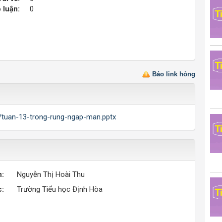
 luận:
0
Báo link hỏng
10/tuan-13-trong-rung-ngap-man.pptx
n:
Nguyễn Thị Hoài Thu
c:
Trường Tiểu học Định Hòa