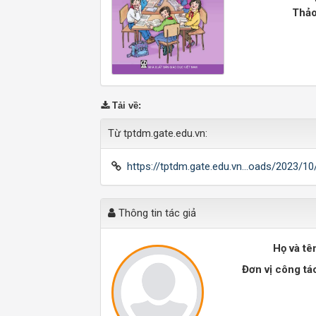
Thảo
Tải về
:
Từ tptdm.gate.edu.vn:
https://tptdm.gate.edu.vn...oads/2023/
Thông tin tác giả
Họ và tê
Đơn vị công tá