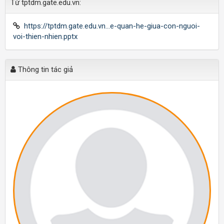
Từ tptdm.gate.edu.vn:
https://tptdm.gate.edu.vn...e-quan-he-giua-con-nguoi-
voi-thien-nhien.pptx
Thông tin tác giả