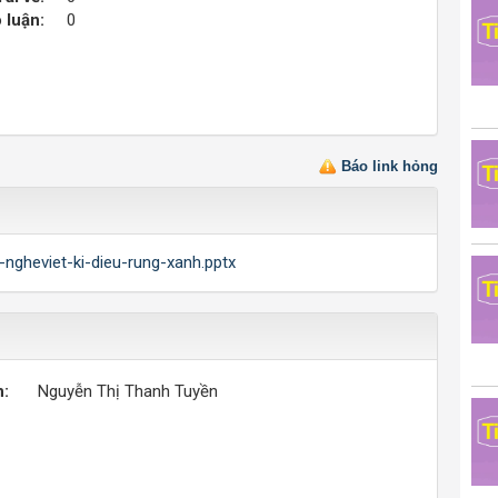
 luận:
0
Báo link hỏng
8-ngheviet-ki-dieu-rung-xanh.pptx
n:
Nguyễn Thị Thanh Tuyền