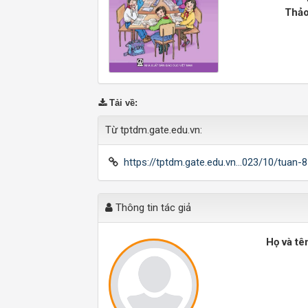
Thảo
Tải về
:
Từ tptdm.gate.edu.vn:
https://tptdm.gate.edu.vn...023/10/tuan-
Thông tin tác giả
Họ và tê