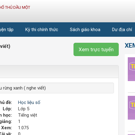
HỐ THỦ DẦU MỘT
uyện tập
Kỳ thi chính thức
Sách giáo khoa
Dư địa chí
XE
viết)
Xem trực tuyến
ệu rừng xanh ( nghe viết)
hủ đề:
Học liệu số
Lớp:
Lớp 5
 học:
Tiếng việt
giảng:
1
Xem:
1.075
Tải về:
0