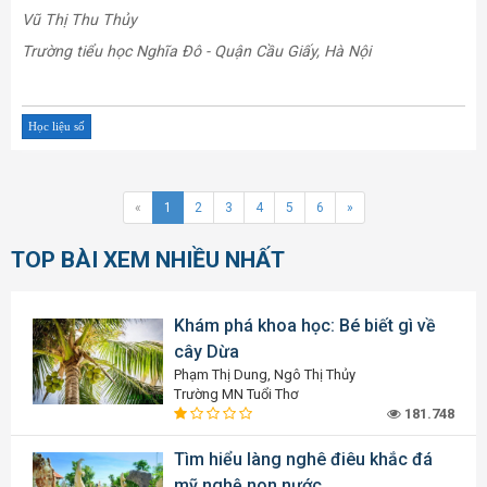
Vũ Thị Thu Thủy
Trường tiểu học Nghĩa Đô - Quận Cầu Giấy, Hà Nội
Học liệu số
«
1
2
3
4
5
6
»
TOP BÀI XEM NHIỀU NHẤT
Khám phá khoa học: Bé biết gì về
cây Dừa
Phạm Thị Dung, Ngô Thị Thủy
Trường MN Tuổi Thơ
181.748
Tìm hiểu làng nghê điêu khắc đá
mỹ nghệ non nước