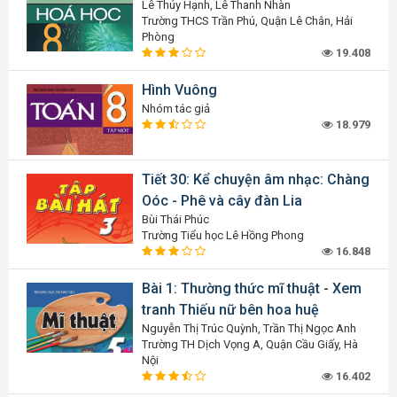
Lê Thúy Hạnh, Lê Thanh Nhàn
Trường THCS Trần Phú, Quận Lê Chân, Hải
Phòng
19.408
Hình Vuông
Nhóm tác giả
18.979
Tiết 30: Kể chuyện âm nhạc: Chàng
Oóc - Phê và cây đàn Lia
Bùi Thái Phúc
Trường Tiểu học Lê Hồng Phong
16.848
Bài 1: Thường thức mĩ thuật - Xem
tranh Thiếu nữ bên hoa huệ
Nguyễn Thị Trúc Quỳnh, Trần Thị Ngọc Anh
Trường TH Dịch Vọng A, Quận Cầu Giấy, Hà
Nội
16.402