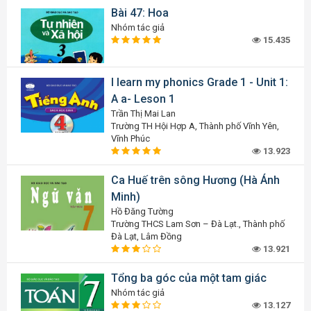
Bài 47: Hoa
Nhóm tác giả
15.435
I learn my phonics Grade 1 - Unit 1:
A a- Leson 1
Trần Thị Mai Lan
Trường TH Hội Hợp A, Thành phố Vĩnh Yên,
Vĩnh Phúc
13.923
Ca Huế trên sông Hương (Hà Ánh
Minh)
Hồ Đăng Tường
Trường THCS Lam Sơn – Đà Lạt., Thành phố
Đà Lạt, Lâm Đồng
13.921
Tổng ba góc của một tam giác
Nhóm tác giả
13.127