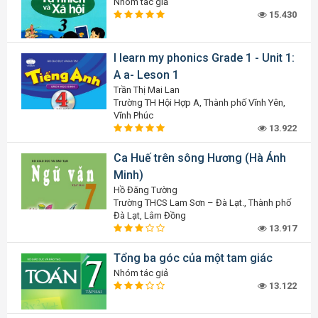
Nhóm tác giả
15.430
I learn my phonics Grade 1 - Unit 1:
A a- Leson 1
Trần Thị Mai Lan
Trường TH Hội Hợp A, Thành phố Vĩnh Yên,
Vĩnh Phúc
13.922
Ca Huế trên sông Hương (Hà Ánh
Minh)
Hồ Đăng Tường
Trường THCS Lam Sơn – Đà Lạt., Thành phố
Đà Lạt, Lâm Đồng
13.917
Tổng ba góc của một tam giác
Nhóm tác giả
13.122