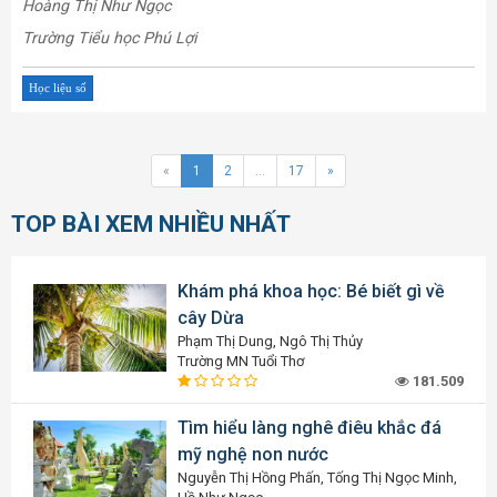
Hoàng Thị Như Ngọc
Trường Tiểu học Phú Lợi
Học liệu số
«
1
2
...
17
»
TOP BÀI XEM NHIỀU NHẤT
Khám phá khoa học: Bé biết gì về
cây Dừa
Phạm Thị Dung, Ngô Thị Thủy
Trường MN Tuổi Thơ
181.509
Tìm hiểu làng nghê điêu khắc đá
mỹ nghệ non nước
Nguyễn Thị Hồng Phấn, Tống Thị Ngọc Minh,