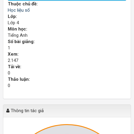
Thuộc chủ đề:
Học liệu số
Lớp:
Lớp 4
Môn học:
Tiếng Anh
Số bài giảng:
1
Xem:
2.147
Tải về:
0
Thảo luận:
0
Thông tin tác giả