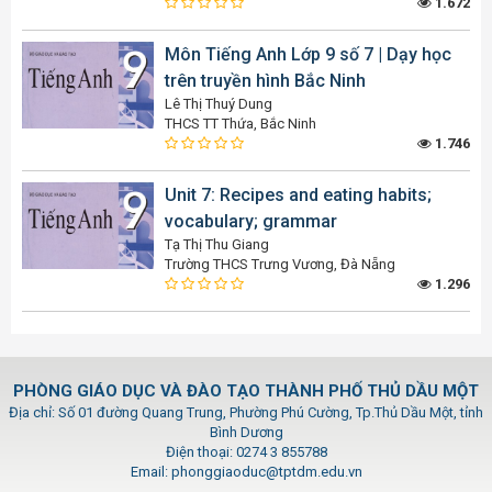
1.672
Môn Tiếng Anh Lớp 9 số 7 | Dạy học
trên truyền hình Bắc Ninh
Lê Thị Thuý Dung
THCS TT Thứa, Bắc Ninh
1.746
Unit 7: Recipes and eating habits;
vocabulary; grammar
Tạ Thị Thu Giang
Trường THCS Trưng Vương, Đà Nẵng
1.296
PHÒNG GIÁO DỤC VÀ ĐÀO TẠO THÀNH PHỐ THỦ DẦU MỘT
Địa chỉ: Số 01 đường Quang Trung, Phường Phú Cường, Tp.Thủ Dầu Một, tỉnh
Bình Dương
Điện thoại: 0274 3 855788
Email: phonggiaoduc@tptdm.edu.vn