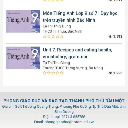
Môn Tiếng Anh Lớp 9 số 7 | Dạy học
trên truyền hình Bắc Ninh
Lê Thị Thuý Dung
THCS TT Thứa, Bắc Ninh
1.743
Unit 7: Recipes and eating habits;
vocabulary; grammar
Tạ Thị Thu Giang
Trường THCS Trưng Vương, Đà Nẵng
1.296
PHÒNG GIÁO DỤC VÀ ĐÀO TẠO THÀNH PHỐ THỦ DẦU MỘT
Địa chỉ: Số 01 đường Quang Trung, Phường Phú Cường, Tp.Thủ Dầu Một, tỉnh
Bình Dương
Điện thoại: 0274 3 855788
Email: phonggiaoduc@tptdm.edu.vn