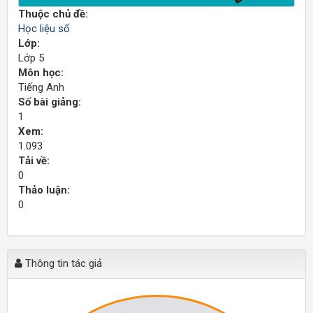
Thuộc chủ đề:
Học liệu số
Lớp:
Lớp 5
Môn học:
Tiếng Anh
Số bài giảng:
1
Xem:
1.093
Tải về:
0
Thảo luận:
0
Thông tin tác giả