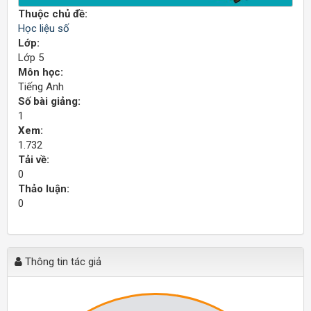
Thuộc chủ đề:
Học liệu số
Lớp:
Lớp 5
Môn học:
Tiếng Anh
Số bài giảng:
1
Xem:
1.732
Tải về:
0
Thảo luận:
0
Thông tin tác giả