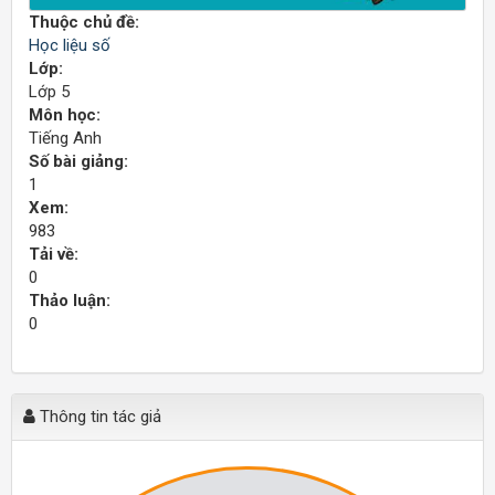
Thuộc chủ đề:
Học liệu số
Lớp:
Lớp 5
Môn học:
Tiếng Anh
Số bài giảng:
1
Xem:
983
Tải về:
0
Thảo luận:
0
Thông tin tác giả