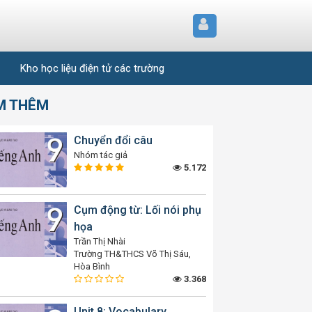
Kho học liệu điện tử các trường
M THÊM
Chuyển đổi câu
Nhóm tác giả
5.172
Cụm động từ: Lối nói phụ
họa
Trần Thị Nhài
Trường TH&THCS Võ Thị Sáu,
Hòa Bình
3.368
Unit 8: Vocabulary,