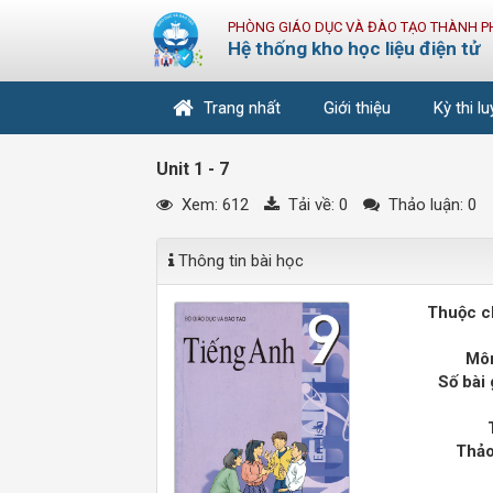
PHÒNG GIÁO DỤC VÀ ĐÀO TẠO THÀNH P
Hệ thống kho học liệu điện tử
Trang nhất
Giới thiệu
Kỳ thi l
Unit 1 - 7
Xem: 612
Tải về:
0
Thảo luận: 0
Thông tin bài học
Thuộc c
Môn
Số bài 
Thảo