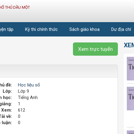
HỐ THỦ DẦU MỘT
uyện tập
Kỳ thi chính thức
Sách giáo khoa
Dư địa chí
XE
Xem trực tuyến
hủ đề:
Học liệu số
Lớp:
Lớp 9
 học:
Tiếng Anh
giảng:
1
Xem:
612
Tải về:
0
 luận:
0