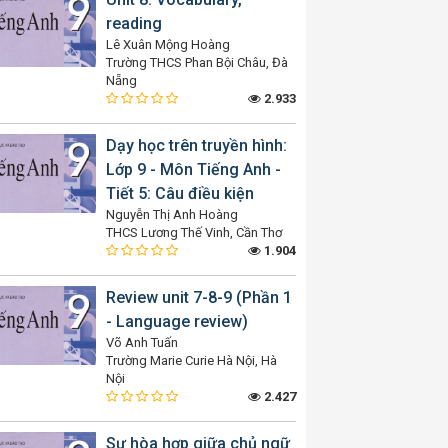
reading
Lê Xuân Mộng Hoàng
Trường THCS Phan Bội Châu, Đà
Nẵng
2.933
Dạy học trên truyền hình:
Lớp 9 - Môn Tiếng Anh -
Tiết 5: Câu điều kiện
Nguyễn Thị Anh Hoàng
THCS Lương Thế Vinh, Cần Thơ
1.904
Review unit 7-8-9 (Phần 1
- Language review)
Võ Anh Tuấn
Trường Marie Curie Hà Nội, Hà
Nội
2.427
Sự hòa hợp giữa chủ ngữ