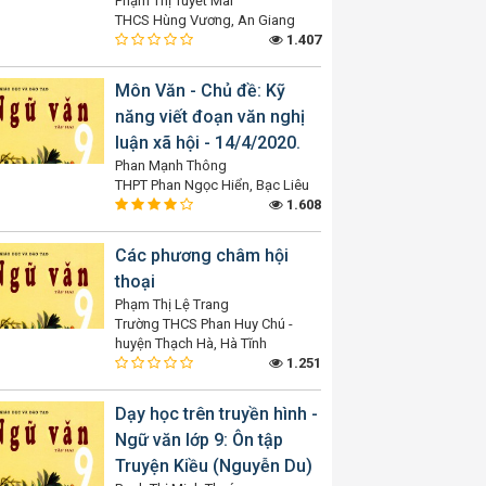
Phạm Thị Tuyết Mai
THCS Hùng Vương, An Giang
1.407
Môn Văn - Chủ đề: Kỹ
năng viết đoạn văn nghị
luận xã hội - 14/4/2020.
Phan Mạnh Thông
THPT Phan Ngọc Hiển, Bạc Liêu
1.608
Các phương châm hội
thoại
Phạm Thị Lệ Trang
Trường THCS Phan Huy Chú -
huyện Thạch Hà, Hà Tĩnh
1.251
Dạy học trên truyền hình -
Ngữ văn lớp 9: Ôn tập
Truyện Kiều (Nguyễn Du)