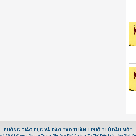
PHÒNG GIÁO DỤC VÀ ĐÀO TẠO THÀNH PHỐ THỦ DẦU MỘT
chỉ: Số 01 đường Quang Trung, Phường Phú Cường, Tp.Thủ Dầu Một, tỉnh Bình 