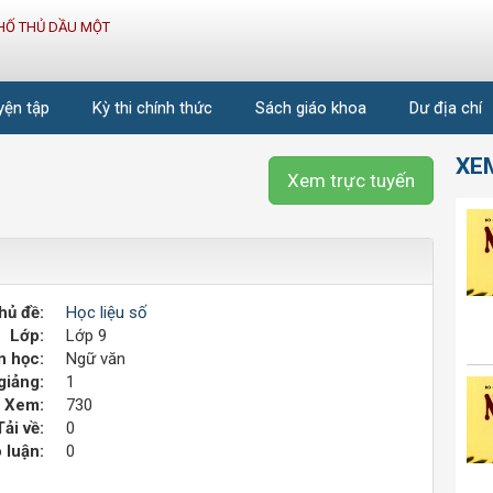
HỐ THỦ DẦU MỘT
uyện tập
Kỳ thi chính thức
Sách giáo khoa
Dư địa chí
XE
Xem trực tuyến
hủ đề:
Học liệu số
Lớp:
Lớp 9
 học:
Ngữ văn
giảng:
1
Xem:
730
Tải về:
0
 luận:
0