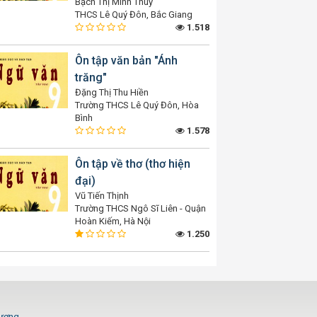
Bạch Thị Minh Thuý
THCS Lê Quý Đôn, Bắc Giang
1.518
Ôn tập văn bản "Ánh
trăng"
Đặng Thị Thu Hiền
Trường THCS Lê Quý Đôn, Hòa
Bình
1.578
Ôn tập về thơ (thơ hiện
đại)
Vũ Tiến Thịnh
Trường THCS Ngô Sĩ Liên - Quận
Hoàn Kiếm, Hà Nội
1.250
Dương