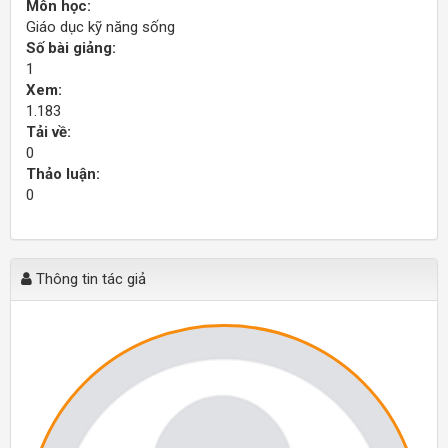
Môn học:
Giáo dục kỹ năng sống
Số bài giảng:
1
Xem:
1.183
Tải về:
0
Thảo luận:
0
Thông tin tác giả