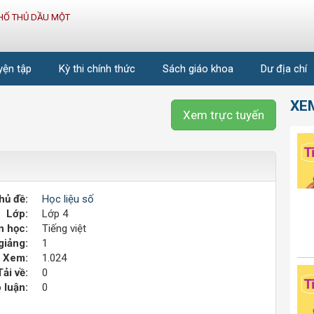
HỐ THỦ DẦU MỘT
uyện tập
Kỳ thi chính thức
Sách giáo khoa
Dư địa chí
XE
Xem trực tuyến
hủ đề:
Học liệu số
Lớp:
Lớp 4
 học:
Tiếng việt
giảng:
1
Xem:
1.024
Tải về:
0
 luận:
0