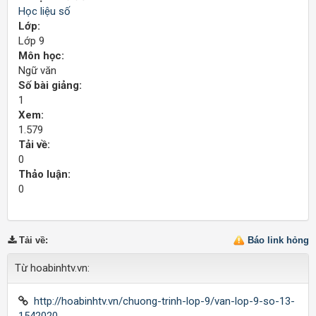
Học liệu số
Lớp:
Lớp 9
Môn học:
Ngữ văn
Số bài giảng:
1
Xem:
1.579
Tải về:
0
Thảo luận:
0
Tải về
:
Báo link hỏng
Từ hoabinhtv.vn:
http://hoabinhtv.vn/chuong-trinh-lop-9/van-lop-9-so-13-
1542020