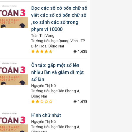
Đọc các số có bốn chữ số
viết các số có bốn chữ số
,so sánh các số trong
phạm vi 10000
Trần Thị Vòng
Trường tiểu học Quang Vinh - TP
Biên Hòa, Đồng Nai
1.635
Ôn tập: gấp một số lên
nhiều lần và giảm đi một
số lần
Nguyễn Thị Nữ
Trường tiểu học Tân Phong A,
Đồng Nai
1.678
Hình chữ nhật
Nguyễn Thị Nữ
Trường tiểu học Tân Phong A,