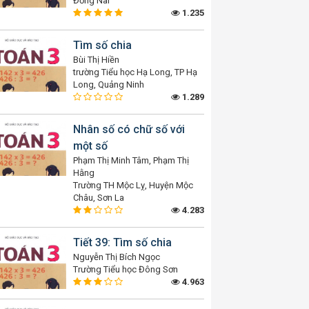
Đồng Nai
1.235
Tìm số chia
Bùi Thị Hiền
trường Tiểu học Hạ Long, TP Hạ
Long, Quảng Ninh
1.289
Nhân số có chữ số với
một số
Phạm Thị Minh Tâm, Phạm Thị
Hằng
Trường TH Mộc Lỵ, Huyện Mộc
Châu, Sơn La
4.283
Tiết 39: Tìm số chia
Nguyễn Thị Bích Ngọc
Trường Tiểu học Đông Sơn
4.963