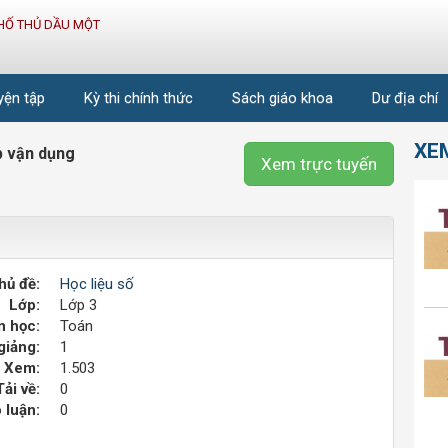
HỐ THỦ DẦU MỘT
uyện tập
Kỳ thi chính thức
Sách giáo khoa
Dư địa chí
XE
ập vận dụng
Xem trực tuyến
hủ đề:
Học liệu số
Lớp:
Lớp 3
 học:
Toán
giảng:
1
Xem:
1.503
Tải về:
0
 luận:
0