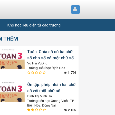
Kho học liệu điện tử các trường
M THÊM
Toán: Chia số có ba chữ
số cho số có một chữ số
Võ Hải Vương
Trường Tiểu học Định Hòa
1.796
Ôn tập: phép nhân hai chữ
số với một chữ số
Đinh Thị Minh Hà
Trường tiểu học Quang Vinh - TP
Biên Hòa, Đồng Nai
2.135