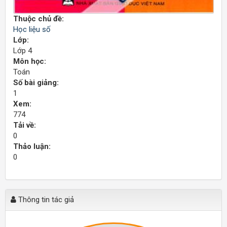
Thuộc chủ đề:
Học liệu số
Lớp:
Lớp 4
Môn học:
Toán
Số bài giảng:
1
Xem:
774
Tải về:
0
Thảo luận:
0
Thông tin tác giả