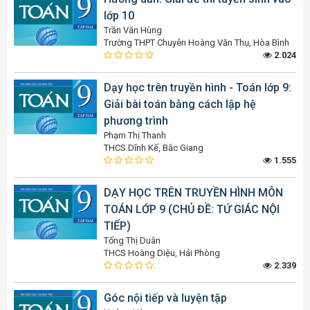
lớp 10
Trần Văn Hùng
Trường THPT Chuyên Hoàng Văn Thụ, Hòa Bình
2.024
Dạy học trên truyền hình - Toán lớp 9:
Giải bài toán bằng cách lập hệ
phương trình
Phạm Thị Thanh
THCS Dĩnh Kế, Bắc Giang
1.555
DẠY HỌC TRÊN TRUYỀN HÌNH MÔN
TOÁN LỚP 9 (CHỦ ĐỀ: TỨ GIÁC NỘI
TIẾP)
Tống Thị Duân
THCS Hoàng Diệu, Hải Phòng
2.339
Góc nội tiếp và luyện tập