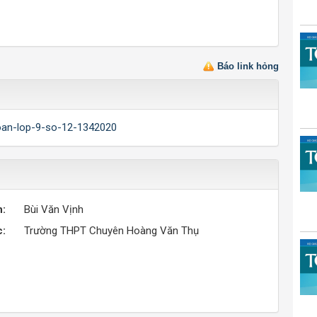
Báo link hỏng
/toan-lop-9-so-12-1342020
n:
Bùi Văn Vịnh
c:
Trường THPT Chuyên Hoàng Văn Thụ