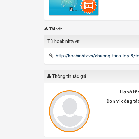
Tải về
:
Từ hoabinhtv.vn:
http://hoabinhtv.vn/chuong-trinh-lop-9
Thông tin tác giả
Họ và tê
Đơn vị công tá