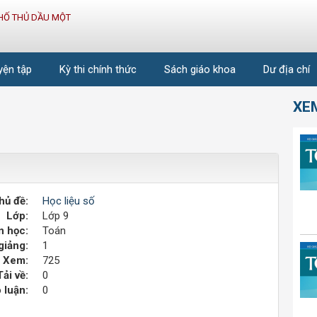
HỐ THỦ DẦU MỘT
uyện tập
Kỳ thi chính thức
Sách giáo khoa
Dư địa chí
XE
hủ đề:
Học liệu số
Lớp:
Lớp 9
 học:
Toán
giảng:
1
Xem:
725
Tải về:
0
 luận:
0