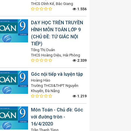
THCS Dĩnh Kế, Bắc Giang
1.556
DẠY HỌC TRÊN TRUYỀN
HÌNH MÔN TOÁN LỚP 9
(CHỦ ĐỀ: TỨ GIÁC NỘI
TIẾP)
Tống Thị Duân
THCS Hoàng Diệu, Hải Phòng
2.339
Góc nội tiếp và luyện tập
Hoàng Hào
Trường THCS&THPT Nguyễn
Khuyến, Đà Nẵng
1.219
Môn Toán - Chủ đề: Góc
với đường tròn -
16/4/2020
Trần Thanh Tùng