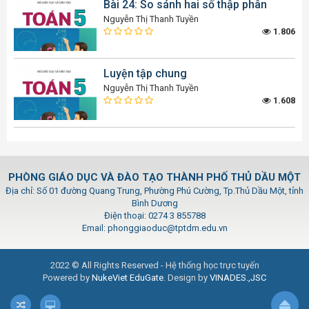
Bài 24: So sánh hai số thập phân
Nguyễn Thị Thanh Tuyền
1.806
Luyện tập chung
Nguyễn Thị Thanh Tuyền
1.608
PHÒNG GIÁO DỤC VÀ ĐÀO TẠO THÀNH PHỐ THỦ DẦU MỘT
Địa chỉ: Số 01 đường Quang Trung, Phường Phú Cường, Tp.Thủ Dầu Một, tỉnh
Bình Dương
Điện thoại: 0274 3 855788
Email: phonggiaoduc@tptdm.edu.vn
2022 © All Rights Reserved - Hệ thống học trực tuyến
Powered by
NukeViet EduGate
. Design by
VINADES.,JSC