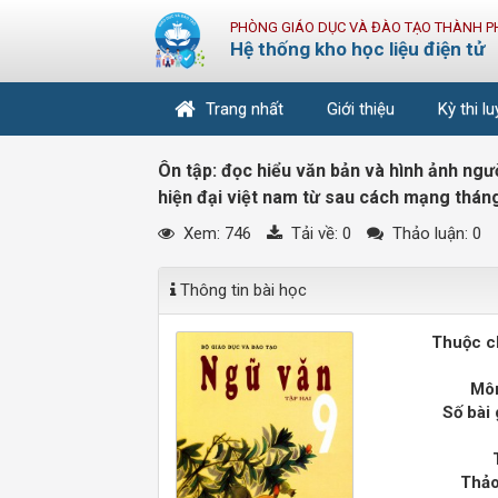
PHÒNG GIÁO DỤC VÀ ĐÀO TẠO THÀNH P
Hệ thống kho học liệu điện tử
Trang nhất
Giới thiệu
Kỳ thi l
Ôn tập: đọc hiểu văn bản và hình ảnh ngư
hiện đại việt nam từ sau cách mạng thá
Xem: 746
Tải về:
0
Thảo luận: 0
Thông tin bài học
Thuộc c
Môn
Số bài 
Thảo