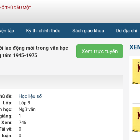
HỐ THỦ DẦU MỘT
uyện tập
Kỳ thi chính thức
Sách giáo khoa
Dư địa chí
XE
ời lao động mới trong văn học
Xem trực tuyến
ng tám 1945-1975
hủ đề:
Học liệu số
Lớp:
Lớp 9
 học:
Ngữ văn
giảng:
1
Xem:
746
Tải về:
0
 luận:
0