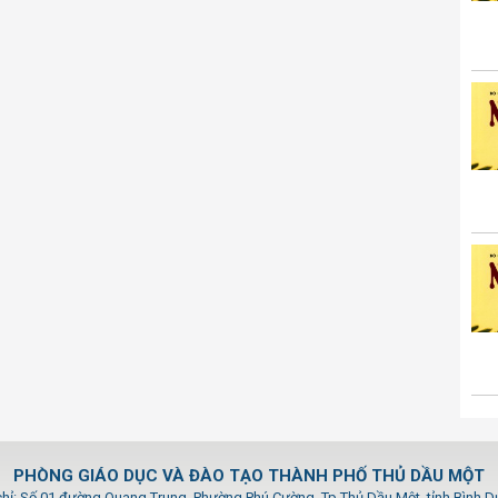
PHÒNG GIÁO DỤC VÀ ĐÀO TẠO THÀNH PHỐ THỦ DẦU MỘT
chỉ: Số 01 đường Quang Trung, Phường Phú Cường, Tp.Thủ Dầu Một, tỉnh Bình 