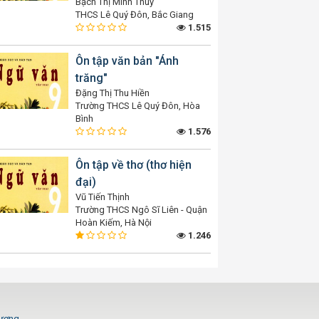
Bạch Thị Minh Thuý
THCS Lê Quý Đôn, Bắc Giang
1.515
Ôn tập văn bản "Ánh
trăng"
Đặng Thị Thu Hiền
Trường THCS Lê Quý Đôn, Hòa
Bình
1.576
Ôn tập về thơ (thơ hiện
đại)
Vũ Tiến Thịnh
Trường THCS Ngô Sĩ Liên - Quận
Hoàn Kiếm, Hà Nội
1.246
Dương