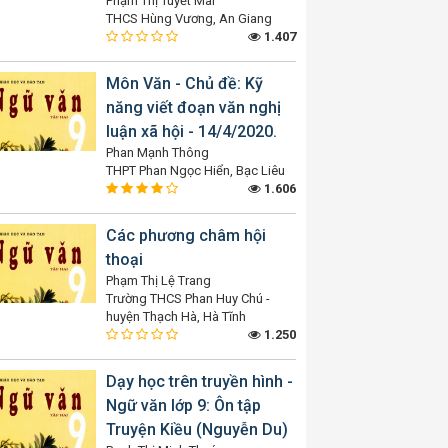
Phạm Thị Tuyết Mai
THCS Hùng Vương, An Giang
1.407
Môn Văn - Chủ đề: Kỹ
năng viết đoạn văn nghị
luận xã hội - 14/4/2020.
Phan Mạnh Thông
THPT Phan Ngọc Hiển, Bạc Liêu
1.606
Các phương châm hội
thoại
Phạm Thị Lệ Trang
Trường THCS Phan Huy Chú -
huyện Thạch Hà, Hà Tĩnh
1.250
Dạy học trên truyền hình -
Ngữ văn lớp 9: Ôn tập
Truyện Kiều (Nguyễn Du)