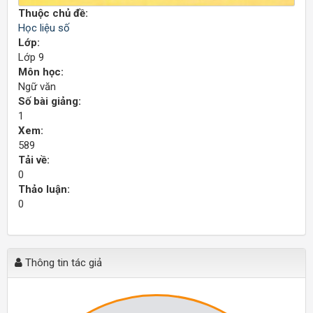
Thuộc chủ đề:
Học liệu số
Lớp:
Lớp 9
Môn học:
Ngữ văn
Số bài giảng:
1
Xem:
589
Tải về:
0
Thảo luận:
0
Thông tin tác giả