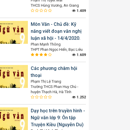
Phạm Thị Tuyết Mai
THCS Hùng Vương, An Giang
1.409
Môn Văn - Chủ đề: Kỹ
năng viết đoạn văn nghị
luận xã hội - 14/4/2020.
Phan Mạnh Thông
THPT Phan Ngọc Hiển, Bạc Liêu
1.609
Các phương châm hội
thoại
Phạm Thị Lệ Trang
Trường THCS Phan Huy Chú -
huyện Thạch Hà, Hà Tĩnh
1.252
Dạy học trên truyền hình -
Ngữ văn lớp 9: Ôn tập
Truyện Kiều (Nguyễn Du)