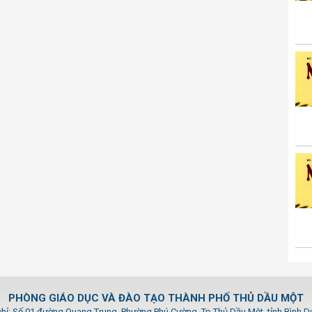
PHÒNG GIÁO DỤC VÀ ĐÀO TẠO THÀNH PHỐ THỦ DẦU MỘT
chỉ: Số 01 đường Quang Trung, Phường Phú Cường, Tp.Thủ Dầu Một, tỉnh Bình 