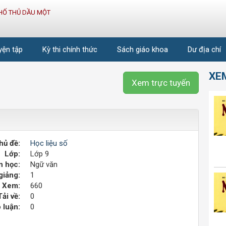
HỐ THỦ DẦU MỘT
uyện tập
Kỳ thi chính thức
Sách giáo khoa
Dư địa chí
XE
Xem trực tuyến
hủ đề:
Học liệu số
Lớp:
Lớp 9
 học:
Ngữ văn
giảng:
1
Xem:
660
Tải về:
0
 luận:
0