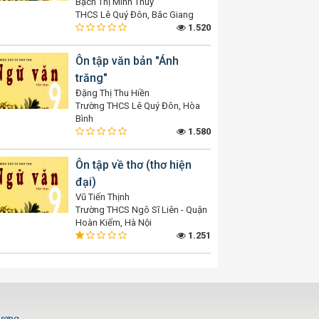
Bạch Thị Minh Thuý
THCS Lê Quý Đôn, Bắc Giang
1.520
Ôn tập văn bản "Ánh
trăng"
Đặng Thị Thu Hiền
Trường THCS Lê Quý Đôn, Hòa
Bình
1.580
Ôn tập về thơ (thơ hiện
đại)
Vũ Tiến Thịnh
Trường THCS Ngô Sĩ Liên - Quận
Hoàn Kiếm, Hà Nội
1.251
Dương