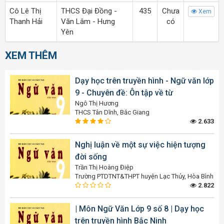
Cô Lê Thị
THCS Đại Đồng -
435
Chưa
Xem
Thanh Hải
Văn Lâm - Hưng
có
Yên
XEM THÊM
Dạy học trên truyền hình - Ngữ văn lớp
9 - Chuyên đề: Ôn tập về từ
Ngô Thị Hương
THCS Tân Dĩnh, Bắc Giang
2.633
Nghị luận về một sự việc hiện tượng
đời sống
Trần Thị Hoàng Điệp
Trường PTDTNT&THPT huyện Lạc Thủy, Hòa Bình
2.822
| Môn Ngữ Văn Lớp 9 số 8 | Dạy học
trên truyền hình Bắc Ninh