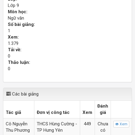
Lớp 9
Môn học:
Ngữ văn
Số bài giảng:
1
Xem:
1.379
Tải về:
0
Thảo luận:
0
Các bài giảng
Đánh
Tác giả
Đơn vị công tác
Xem
giá
Cô Nguyễn
THCS Hùng Cường -
449
Chưa
Xem
Thu Phương
TP Hưng Yên
có