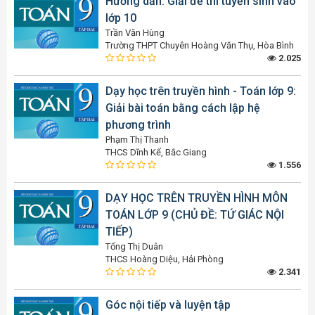
Hướng dẫn: Giải đề thi tuyển sinh vào
lớp 10
Trần Văn Hùng
Trường THPT Chuyên Hoàng Văn Thụ, Hòa Bình
2.025
Dạy học trên truyền hình - Toán lớp 9:
Giải bài toán bằng cách lập hệ
phương trình
Phạm Thị Thanh
THCS Dĩnh Kế, Bắc Giang
1.556
DẠY HỌC TRÊN TRUYỀN HÌNH MÔN
TOÁN LỚP 9 (CHỦ ĐỀ: TỨ GIÁC NỘI
TIẾP)
Tống Thị Duân
THCS Hoàng Diệu, Hải Phòng
2.341
Góc nội tiếp và luyện tập