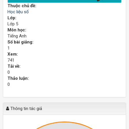
Thuộc chủ đề:
Học liệu số
Lớp:
Lớp 5
Môn học:
Tiếng Anh
Số bài giảng:
1
Xem:
741
Tải về:
0
Thảo luận:
0
Thông tin tác giả