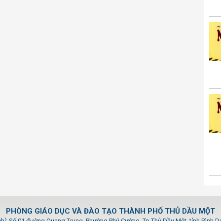
PHÒNG GIÁO DỤC VÀ ĐÀO TẠO THÀNH PHỐ THỦ DẦU MỘT
chỉ: Số 01 đường Quang Trung, Phường Phú Cường, Tp.Thủ Dầu Một, tỉnh Bình 