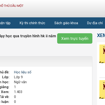
HỐ THỦ DẦU MỘT
uyện tập
Kỳ thi chính thức
Sách giáo khoa
Dư địa chí
XE
dạy học qua truyền hình hk ii năm
Xem trực tuyến
hủ đề:
Học liệu số
Lớp:
Lớp 9
 học:
Ngữ văn
giảng:
1
Xem:
1.403
Tải về:
0
 luận:
0