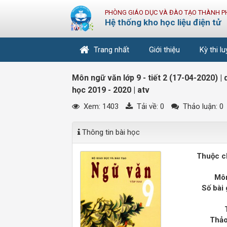
PHÒNG GIÁO DỤC VÀ ĐÀO TẠO THÀNH P
Hệ thống kho học liệu điện tử
Trang nhất
Giới thiệu
Kỳ thi l
Môn ngữ văn lớp 9 - tiết 2 (17-04-2020) | 
học 2019 - 2020 | atv
Xem: 1403
Tải về:
0
Thảo luận: 0
Thông tin bài học
Thuộc c
Môn
Số bài 
Thảo