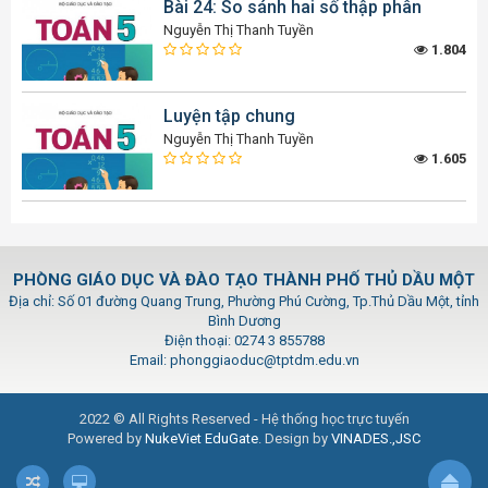
Bài 24: So sánh hai số thập phân
Nguyễn Thị Thanh Tuyền
1.804
Luyện tập chung
Nguyễn Thị Thanh Tuyền
1.605
PHÒNG GIÁO DỤC VÀ ĐÀO TẠO THÀNH PHỐ THỦ DẦU MỘT
Địa chỉ: Số 01 đường Quang Trung, Phường Phú Cường, Tp.Thủ Dầu Một, tỉnh
Bình Dương
Điện thoại: 0274 3 855788
Email: phonggiaoduc@tptdm.edu.vn
2022 © All Rights Reserved - Hệ thống học trực tuyến
Powered by
NukeViet EduGate
. Design by
VINADES.,JSC