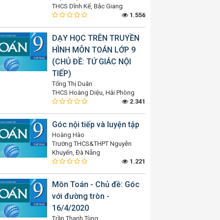
THCS Dĩnh Kế, Bắc Giang
1.556
DẠY HỌC TRÊN TRUYỀN
HÌNH MÔN TOÁN LỚP 9
(CHỦ ĐỀ: TỨ GIÁC NỘI
TIẾP)
Tống Thị Duân
THCS Hoàng Diệu, Hải Phòng
2.341
Góc nội tiếp và luyện tập
Hoàng Hào
Trường THCS&THPT Nguyễn
Khuyến, Đà Nẵng
1.221
Môn Toán - Chủ đề: Góc
với đường tròn -
16/4/2020
Trần Thanh Tùng