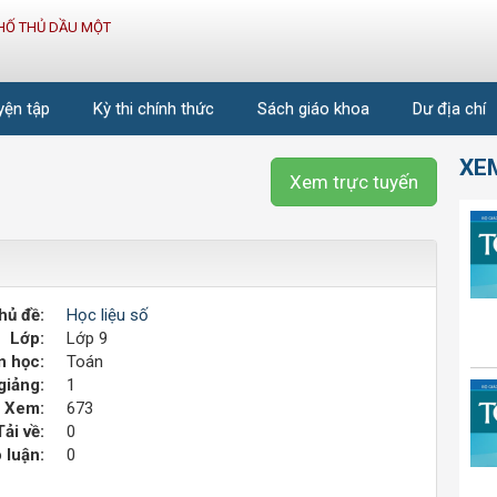
HỐ THỦ DẦU MỘT
uyện tập
Kỳ thi chính thức
Sách giáo khoa
Dư địa chí
XE
Xem trực tuyến
hủ đề:
Học liệu số
Lớp:
Lớp 9
 học:
Toán
giảng:
1
Xem:
673
Tải về:
0
 luận:
0