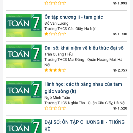
1.993
Ôn tập chương ii - tam giác
Đỗ Văn Lưỡng
Trường THCS Cầu Giấy, Hà Nội
1.730
Đại số: khái niệm về biểu thức đại số
Trần Quang Hiếu
Trường THCS Mai Động - Quận Hoàng Mai, Hà
Nội
2.757
Hình học: các th bằng nhau của tam
giác vuông (lt)
Ngô Minh Tuấn
Trường THCS Nghĩa Tân - Quận Cầu Giấy, Hà Nội
1.520
ĐẠI SỐ: ÔN TẬP CHƯƠNG III - THỐNG
KÊ