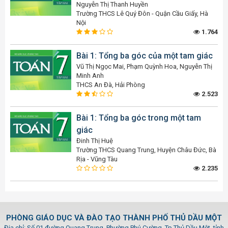
Nguyễn Thị Thanh Huyền
Trường THCS Lê Quý Đôn - Quận Cầu Giấy, Hà
Nội
1.764
Bài 1: Tổng ba góc của một tam giác
Vũ Thị Ngọc Mai, Phạm Quỳnh Hoa, Nguyễn Thị
Minh Anh
THCS An Đà, Hải Phòng
2.523
Bài 1: Tổng ba góc trong một tam
giác
Đinh Thị Huệ
Trường THCS Quang Trung, Huyện Châu Đức, Bà
Rịa - Vũng Tàu
2.235
PHÒNG GIÁO DỤC VÀ ĐÀO TẠO THÀNH PHỐ THỦ DẦU MỘT
Địa chỉ: Số 01 đường Quang Trung, Phường Phú Cường, Tp.Thủ Dầu Một, tỉnh