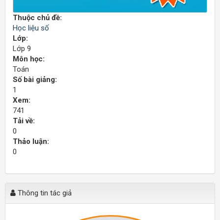
Thuộc chủ đề:
Học liệu số
Lớp:
Lớp 9
Môn học:
Toán
Số bài giảng:
1
Xem:
741
Tải về:
0
Thảo luận:
0
Thông tin tác giả