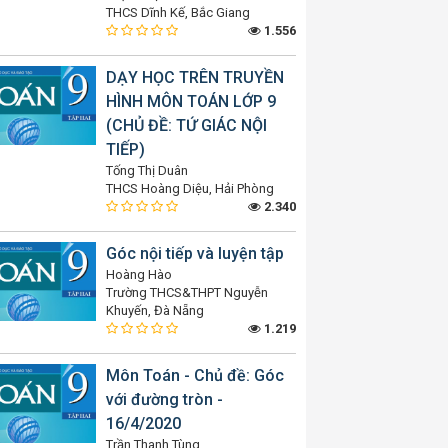
THCS Dĩnh Kế, Bắc Giang
1.556
DẠY HỌC TRÊN TRUYỀN
HÌNH MÔN TOÁN LỚP 9
(CHỦ ĐỀ: TỨ GIÁC NỘI
TIẾP)
Tống Thị Duân
THCS Hoàng Diệu, Hải Phòng
2.340
Góc nội tiếp và luyện tập
Hoàng Hào
Trường THCS&THPT Nguyễn
Khuyến, Đà Nẵng
1.219
Môn Toán - Chủ đề: Góc
với đường tròn -
16/4/2020
Trần Thanh Tùng