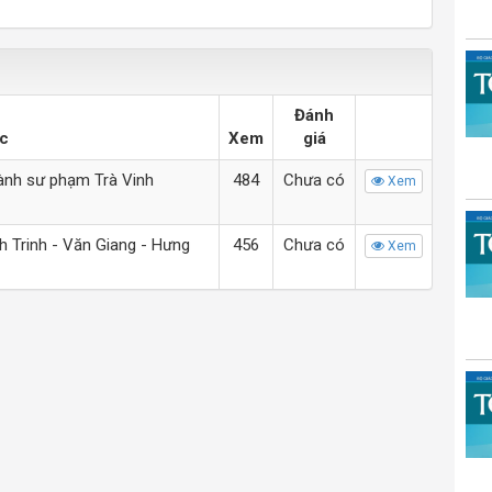
Đánh
ác
Xem
giá
ành sư phạm Trà Vinh
484
Chưa có
Xem
Trinh - Văn Giang - Hưng
456
Chưa có
Xem