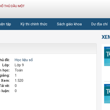
HỐ THỦ DẦU MỘT
uyện tập
Kỳ thi chính thức
Sách giáo khoa
Dư địa chí
XE
hủ đề:
Học liệu số
Lớp:
Lớp 9
 học:
Toán
giảng:
1
Xem:
1.520
Tải về:
0
 luận:
0