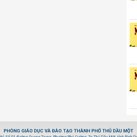
PHÒNG GIÁO DỤC VÀ ĐÀO TẠO THÀNH PHỐ THỦ DẦU MỘT
chỉ: Số 01 đường Quang Trung, Phường Phú Cường, Tp.Thủ Dầu Một, tỉnh Bình 