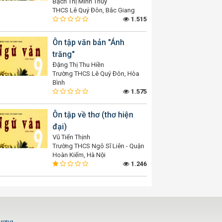
Bạch Thị Minh Thuý
THCS Lê Quý Đôn, Bắc Giang
1.515
Ôn tập văn bản "Ánh
trăng"
Đặng Thị Thu Hiền
Trường THCS Lê Quý Đôn, Hòa
Bình
1.575
Ôn tập về thơ (thơ hiện
đại)
Vũ Tiến Thịnh
Trường THCS Ngô Sĩ Liên - Quận
Hoàn Kiếm, Hà Nội
1.246
Dương