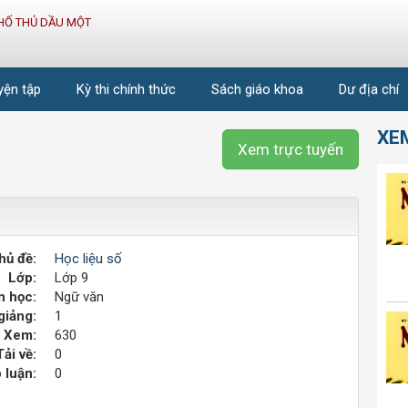
HỐ THỦ DẦU MỘT
uyện tập
Kỳ thi chính thức
Sách giáo khoa
Dư địa chí
XE
Xem trực tuyến
hủ đề:
Học liệu số
Lớp:
Lớp 9
 học:
Ngữ văn
giảng:
1
Xem:
630
Tải về:
0
 luận:
0