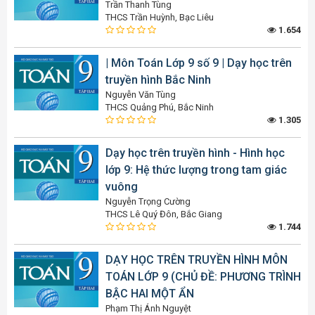
Trần Thanh Tùng
THCS Trần Huỳnh, Bạc Liêu
1.654
| Môn Toán Lớp 9 số 9 | Dạy học trên
truyền hình Bắc Ninh
Nguyễn Văn Tùng
THCS Quảng Phú, Bắc Ninh
1.305
Dạy học trên truyền hình - Hình học
lớp 9: Hệ thức lượng trong tam giác
vuông
Nguyễn Trọng Cường
THCS Lê Quý Đôn, Bắc Giang
1.744
DẠY HỌC TRÊN TRUYỀN HÌNH MÔN
TOÁN LỚP 9 (CHỦ ĐỀ: PHƯƠNG TRÌNH
BẬC HAI MỘT ẨN
Phạm Thị Ánh Nguyệt