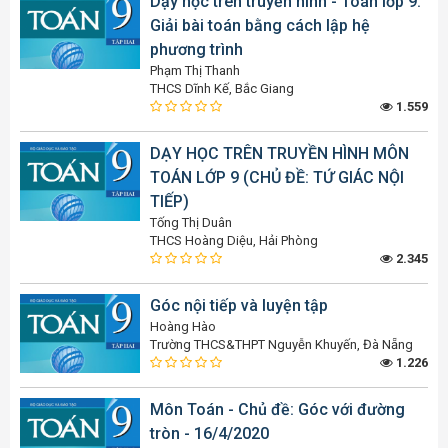
Dạy học trên truyền hình - Toán lớp 9:
Giải bài toán bằng cách lập hệ
phương trình
Phạm Thị Thanh
THCS Dĩnh Kế, Bắc Giang
1.559
DẠY HỌC TRÊN TRUYỀN HÌNH MÔN
TOÁN LỚP 9 (CHỦ ĐỀ: TỨ GIÁC NỘI
TIẾP)
Tống Thị Duân
THCS Hoàng Diệu, Hải Phòng
2.345
Góc nội tiếp và luyện tập
Hoàng Hào
Trường THCS&THPT Nguyễn Khuyến, Đà Nẵng
1.226
Môn Toán - Chủ đề: Góc với đường
tròn - 16/4/2020