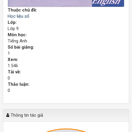
Thuộc chủ đề:
Học liệu số
Lớp:
Lớp 9
Môn học:
Tiếng Anh
Số bài giảng:
1
Xem:
1.546
Tải về:
0
Thảo luận:
0
Thông tin tác giả