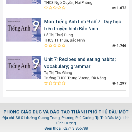
THCS Ngô Quyền, Hải Phòng
1.672
Môn Tiếng Anh Lớp 9 số 7 | Dạy học
trên truyền hình Bắc Ninh
Lê Thị Thuý Dung
THCS TT Thứa, Bắc Ninh
1.746
Unit 7: Recipes and eating habits;
vocabulary; grammar
Tạ Thị Thu Giang
Trường THCS Trưng Vương, Đà Nẵng
1.297
PHÒNG GIÁO DỤC VÀ ĐÀO TẠO THÀNH PHỐ THỦ DẦU MỘT
Địa chỉ: Số 01 đường Quang Trung, Phường Phú Cường, Tp.Thủ Dầu Một, tỉnh
Bình Dương
Điện thoại: 0274 3 855788