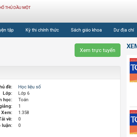
HỐ THỦ DẦU MỘT
uyện tập
Kỳ thi chính thức
Sách giáo khoa
Dư địa chí
XE
Xem trực tuyến
hủ đề:
Học liệu số
Lớp:
Lớp 6
 học:
Toán
giảng:
1
Xem:
1.358
Tải về:
0
 luận:
0