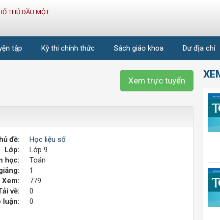
HỐ THỦ DẦU MỘT
uyện tập
Kỳ thi chính thức
Sách giáo khoa
Dư địa chí
XE
Xem trực tuyến
hủ đề:
Học liệu số
Lớp:
Lớp 9
 học:
Toán
giảng:
1
Xem:
779
Tải về:
0
 luận:
0