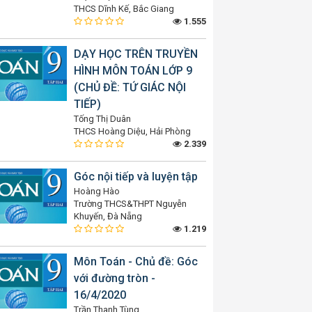
THCS Dĩnh Kế, Bắc Giang
1.555
DẠY HỌC TRÊN TRUYỀN
HÌNH MÔN TOÁN LỚP 9
(CHỦ ĐỀ: TỨ GIÁC NỘI
TIẾP)
Tống Thị Duân
THCS Hoàng Diệu, Hải Phòng
2.339
Góc nội tiếp và luyện tập
Hoàng Hào
Trường THCS&THPT Nguyễn
Khuyến, Đà Nẵng
1.219
Môn Toán - Chủ đề: Góc
với đường tròn -
16/4/2020
Trần Thanh Tùng