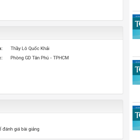
n:
Thầy Lô Quốc Khải
c:
Phòng GD Tân Phú - TPHCM
ể đánh giá bài giảng