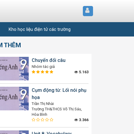
Kho học liệu điện tử các trường
M THÊM
Chuyển đổi câu
Nhóm tác giả
5.163
Cụm động từ: Lối nói phụ
họa
Trần Thị Nhài
Trường TH&THCS Võ Thị Sáu,
Hòa Bình
3.366
Unit 8: Vocabulary,