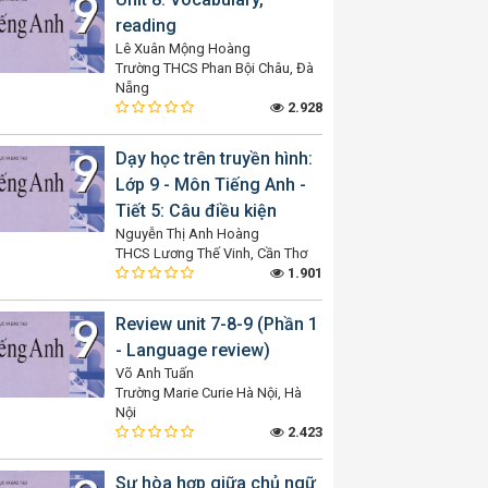
reading
Lê Xuân Mộng Hoàng
Trường THCS Phan Bội Châu, Đà
Nẵng
2.928
Dạy học trên truyền hình:
Lớp 9 - Môn Tiếng Anh -
Tiết 5: Câu điều kiện
Nguyễn Thị Anh Hoàng
THCS Lương Thế Vinh, Cần Thơ
1.901
Review unit 7-8-9 (Phần 1
- Language review)
Võ Anh Tuấn
Trường Marie Curie Hà Nội, Hà
Nội
2.423
Sự hòa hợp giữa chủ ngữ