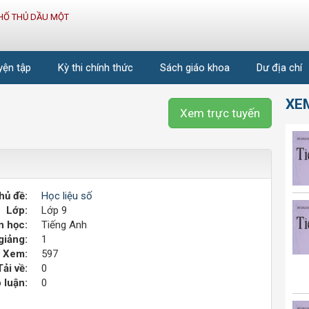
HỐ THỦ DẦU MỘT
uyện tập
Kỳ thi chính thức
Sách giáo khoa
Dư địa chí
XE
Xem trực tuyến
hủ đề:
Học liệu số
Lớp:
Lớp 9
 học:
Tiếng Anh
giảng:
1
Xem:
597
Tải về:
0
 luận:
0