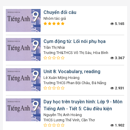
Chuyển đổi câu
Nhóm tác giả
5.165
Cụm động từ: Lối nói phụ họa
Trần Thị Nhài
Trường TH&THCS Võ Thị Sáu, Hòa Bình
3.367
Unit 8: Vocabulary, reading
Lê Xuân Mộng Hoàng
Trường THCS Phan Bội Châu, Đà Nẵng
2.931
Dạy học trên truyền hình: Lớp 9 - Môn
Tiếng Anh - Tiết 5: Câu điều kiện
Nguyễn Thị Anh Hoàng
THCS Lương Thế Vinh, Cần Thơ
1.902