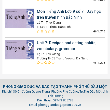
Môn Tiếng Anh Lớp 9 số 7 | Dạy học
trên truyền hình Bắc Ninh
Lê Thị Thuý Dung
THCS TT Thứa, Bắc Ninh
1.746
Unit 7: Recipes and eating habits;
vocabulary; grammar
Tạ Thị Thu Giang
Trường THCS Trưng Vương, Đà Nẵng
1.296
PHÒNG GIÁO DỤC VÀ ĐÀO TẠO THÀNH PHỐ THỦ DẦU MỘT
Địa chỉ: Số 01 đường Quang Trung, Phường Phú Cường, Tp.Thủ Dầu Một, tỉnh
Bình Dương
Điện thoại: 0274 3 855788
Email: phonggiaoduc@tptdm.edu.vn