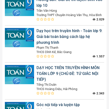
lớp 10
Trần Văn Hùng
Trường THPT Chuyên Hoàng Văn Thụ, Hòa Bình
2.029
Dạy học trên truyền hình - Toán lớp 9:
Giải bài toán bằng cách lập hệ
phương trình
Phạm Thị Thanh
THCS Dĩnh Kế, Bắc Giang
1.557
DẠY HỌC TRÊN TRUYỀN HÌNH MÔN
TOÁN LỚP 9 (CHỦ ĐỀ: TỨ GIÁC NỘI
TIẾP)
Tống Thị Duân
THCS Hoàng Diệu, Hải Phòng
2.343
Góc nội tiếp và luyện tập