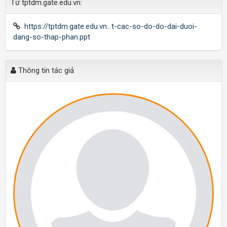
Từ tptdm.gate.edu.vn:
https://tptdm.gate.edu.vn...t-cac-so-do-do-dai-duoi-
dang-so-thap-phan.ppt
Thông tin tác giả