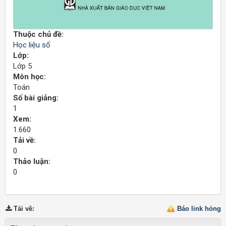
Thuộc chủ đề:
Học liệu số
Lớp:
Lớp 5
Môn học:
Toán
Số bài giảng:
1
Xem:
1.660
Tải về:
0
Thảo luận:
0
Tải về
:
Báo link hỏng