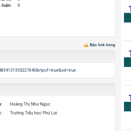
 luận:
0
Báo link hỏng
94834131355227640&rtpof=true&sd=true
n:
Hoàng Thị Như Ngọc
c:
Trường Tiểu học Phú Lợi