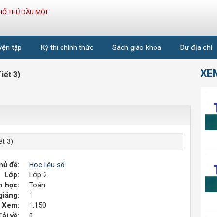
HỐ THỦ DẦU MỘT
uyện tập
Kỳ thi chính thức
Sách giáo khoa
Dư địa chí
XE
iết 3)
t 3)
hủ đề:
Học liệu số
Lớp:
Lớp 2
 học:
Toán
giảng:
1
Xem:
1.150
Tải về:
0