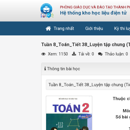
PHÒNG GIÁO DỤC VÀ ĐÀO TẠO THÀNH P
Hệ thống kho học liệu điện tử
Trang nhất
Giới thiệu
Kỳ thi l
Tuần 8_Toán_Tiết 38_Luyện tập chung (T
Xem: 1150
Tải về:
0
Thảo luận: 0
Thông tin bài học
Tuần 8_Toán_Tiết 38_Luyện tập chung (Tiế
Thuộc c
Môn
Số bài 