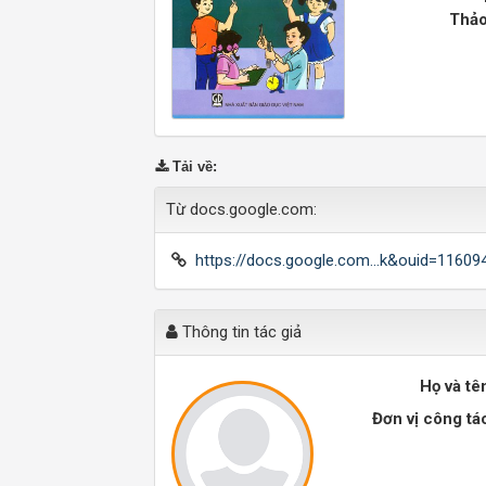
Thảo
Tải về
:
Từ docs.google.com:
https://docs.google.com...k&ouid=1160
Thông tin tác giả
Họ và tê
Đơn vị công tá