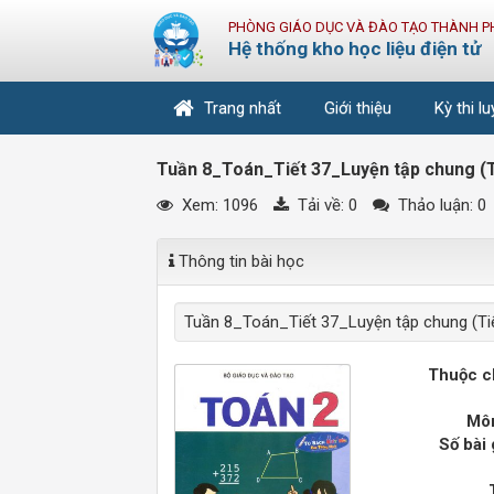
PHÒNG GIÁO DỤC VÀ ĐÀO TẠO THÀNH P
Hệ thống kho học liệu điện tử
Trang nhất
Giới thiệu
Kỳ thi l
Tuần 8_Toán_Tiết 37_Luyện tập chung (T
Xem: 1096
Tải về:
0
Thảo luận: 0
Thông tin bài học
Tuần 8_Toán_Tiết 37_Luyện tập chung (Tiế
Thuộc c
Môn
Số bài 