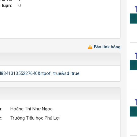
 luận:
0
Báo link hỏng
94834131355227640&rtpof=true&sd=true
n:
Hoàng Thị Như Ngọc
c:
Trường Tiểu học Phú Lợi