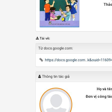
Thảo
Tải về
:
Từ docs.google.com:
https://docs.google.com...k&ouid=1160
Thông tin tác giả
Họ và tê
Đơn vị công tá