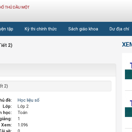
HỐ THỦ DẦU MỘT
uyện tập
Kỳ thi chính thức
Sách giáo khoa
Dư địa chí
XE
iết 2)
t 2)
hủ đề:
Học liệu số
Lớp:
Lớp 2
 học:
Toán
giảng:
1
Xem:
1.096
Tải về:
0