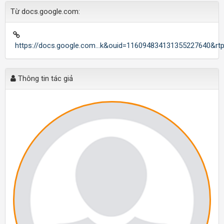
Từ docs.google.com:
https://docs.google.com...k&ouid=116094834131355227640&rt
Thông tin tác giả