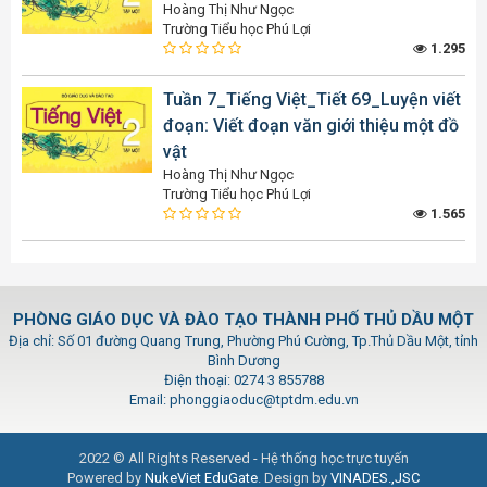
Hoàng Thị Như Ngọc
Trường Tiểu học Phú Lợi
1.295
Tuần 7_Tiếng Việt_Tiết 69_Luyện viết
đoạn: Viết đoạn văn giới thiệu một đồ
vật
Hoàng Thị Như Ngọc
Trường Tiểu học Phú Lợi
1.565
PHÒNG GIÁO DỤC VÀ ĐÀO TẠO THÀNH PHỐ THỦ DẦU MỘT
Địa chỉ: Số 01 đường Quang Trung, Phường Phú Cường, Tp.Thủ Dầu Một, tỉnh
Bình Dương
Điện thoại: 0274 3 855788
Email: phonggiaoduc@tptdm.edu.vn
2022 © All Rights Reserved - Hệ thống học trực tuyến
Powered by
NukeViet EduGate
. Design by
VINADES.,JSC