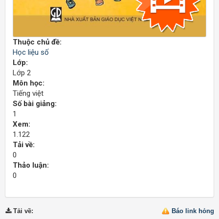
Thuộc chủ đề:
Học liệu số
Lớp:
Lớp 2
Môn học:
Tiếng việt
Số bài giảng:
1
Xem:
1.122
Tải về:
0
Thảo luận:
0
Tải về
:
Báo link hỏng